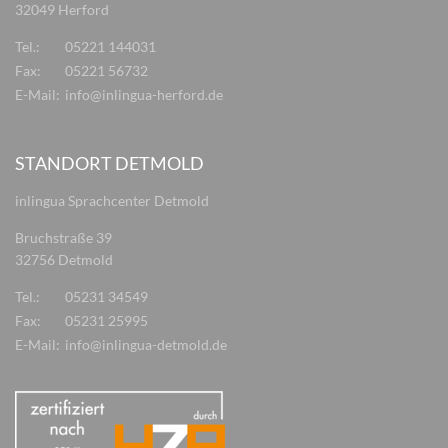
32049 Herford
Tel.:
05221 144031
Fax:
05221 56732
E-Mail:
info@inlingua-herford.de
STANDORT DETMOLD
inlingua Sprachcenter Detmold
Bruchstraße 39
32756 Detmold
Tel.:
05231 34549
Fax:
05231 25995
E-Mail:
info@inlingua-detmold.de