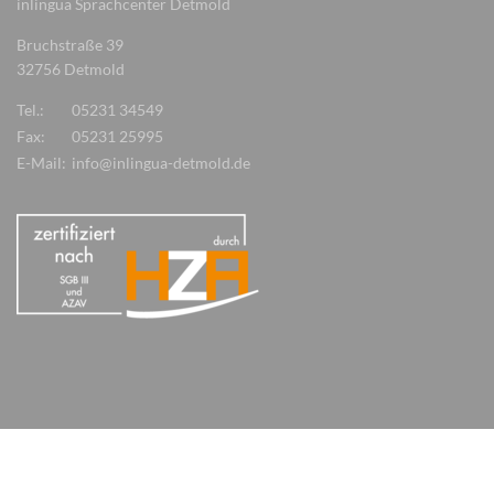
inlingua Sprachcenter Detmold
Bruchstraße 39
32756 Detmold
Tel.:
05231 34549
Fax:
05231 25995
E-Mail:
info@inlingua-detmold.de
© 2026 inlingua Bielefeld
Impressum
Datenschutz
Geschäftsordnung