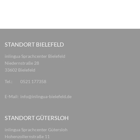
STANDORT BIELEFELD
inlingua Sprachcenter Bielefeld
Niedernstraße 28
33602 Bielefeld
Tel.:
0521 177358
E-Mail:
info@inlingua-bielefeld.de
STANDORT GÜTERSLOH
inlingua Sprachcenter Gütersloh
Hohenzollernstraße 11