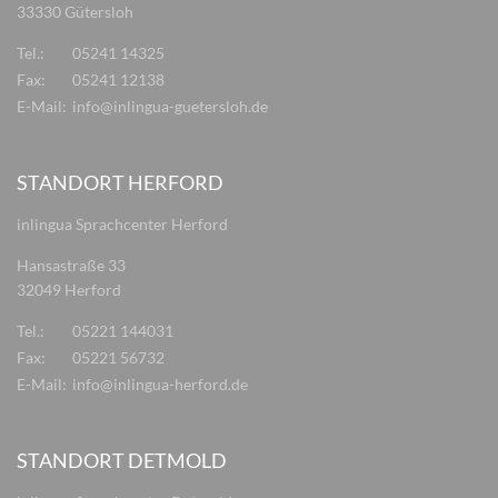
33330 Gütersloh
Tel.:
05241 14325
Fax:
05241 12138
E-Mail:
info@inlingua-guetersloh.de
STANDORT HERFORD
inlingua Sprachcenter Herford
Hansastraße 33
32049 Herford
Tel.:
05221 144031
Fax:
05221 56732
E-Mail:
info@inlingua-herford.de
STANDORT DETMOLD